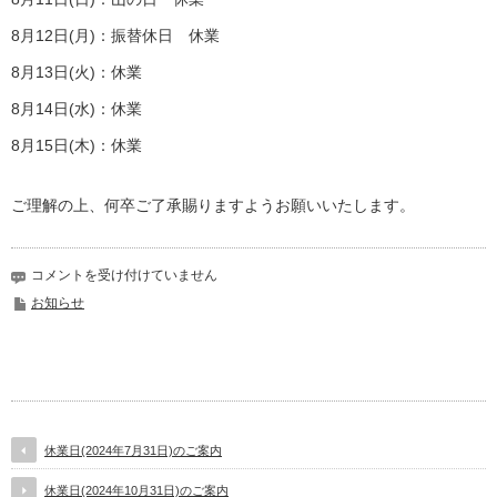
8月12日(月)：振替休日 休業
8月13日(火)：休業
8月14日(水)：休業
8月15日(木)：休業
ご理解の上、何卒ご了承賜りますようお願いいたします。
2024
コメントを受け付けていません
年
お知らせ
夏
季
休
業
の
ご
案
休業日(2024年7月31日)のご案内
内
は
休業日(2024年10月31日)のご案内